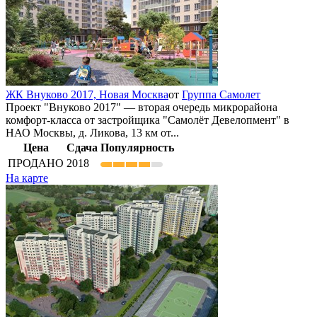
ЖК Внуково 2017,
Новая Москва
от
Группа Самолет
Проект "Внуково 2017" — вторая очередь микрорайона
комфорт-класса от застройщика "Самолёт Девелопмент" в
НАО Москвы, д. Ликова, 13 км от...
Цена
Сдача
Популярность
ПРОДАНО
2018
На карте