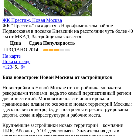
ЖК Престиж,
Новая Москва
ЖК "Престиж" находится в Наро-фиминском районе
Подмосковья в поселке Киевский на расстоянии чуть более 40
км от МКАД. Застройщиком является...
Цена
Сдача
Популярность
ПРОДАНО
2014
На карте
Показать ещё
«
1
2
3
4
5
...
6
»
База новостроек Новой Москвы от застройщиков
Новостройки в Новой Москве от застройщика множатся
рекордными темпами, ведь это самый перспективный регион
для инвестиций. Московские власти анонсировали
грандиозные планы по освоению новых территорий Москвы:
здесь появится метро, будут построены и реконструированы
дороги, созда инфраструктура и рабочие места.
Крупнейшие застройщики новых территорий – компании
ПИК, Абсолют, А101 девелопмент. Значительная доля в