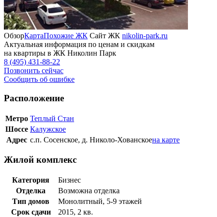
Обзор
Карта
Похожие ЖК
Сайт ЖК
nikolin-park.ru
Актуальная информация по ценам и скидкам
на квартиры в ЖК Николин Парк
8 (495) 431-88-22
Позвонить сейчас
Сообщить об ошибке
Расположение
Метро
Теплый Стан
Шоссе
Калужское
Адрес
с.п. Сосенское, д. Николо-Хованское
на карте
Жилой комплекс
Категория
Бизнес
Отделка
Возможна отделка
Тип домов
Монолитный, 5-9 этажей
Срок сдачи
2015, 2 кв.