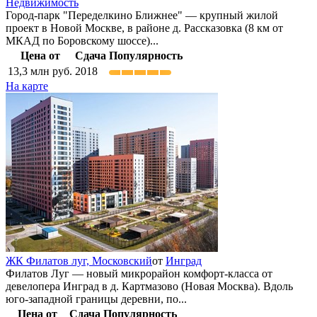
Недвижимость
Город-парк "Переделкино Ближнее" — крупный жилой
проект в Новой Москве, в районе д. Рассказовка (8 км от
МКАД по Боровскому шоссе)...
Цена от
Сдача
Популярность
13,3
млн руб.
2018
На карте
ЖК Филатов луг,
Московский
от
Инград
Филатов Луг — новый микрорайон комфорт-класса от
девелопера Инград в д. Картмазово (Новая Москва). Вдоль
юго-западной границы деревни, по...
Цена от
Сдача
Популярность