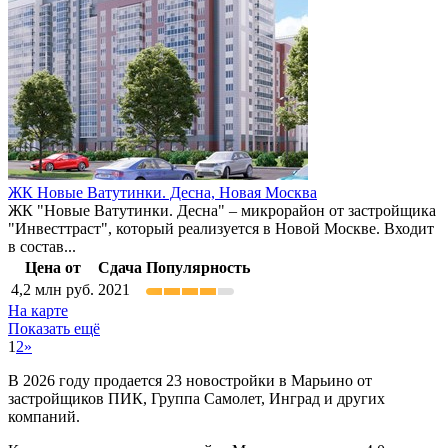
ЖК Новые Ватутинки. Десна,
Новая Москва
ЖК "Новые Ватутинки. Десна" – микрорайон от застройщика
"Инвесттраст", который реализуется в Новой Москве. Входит
в состав...
Цена от
Сдача
Популярность
4,2
млн руб.
2021
На карте
Показать ещё
1
2
»
В 2026 году продается 23 новостройки в Марьино от
застройщиков ПИК, Группа Самолет, Инград и других
компаний.