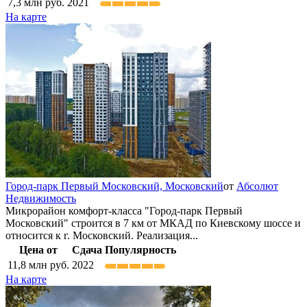
7,3
млн руб.
2021
На карте
Город-парк Первый Московский,
Московский
от
Абсолют
Недвижимость
Микрорайон комфорт-класса "Город-парк Первый
Московский" строится в 7 км от МКАД по Киевскому шоссе и
относится к г. Московский. Реализация...
Цена от
Сдача
Популярность
11,8
млн руб.
2022
На карте