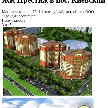
Монолит-кирпич, 78‒111 тыс руб./м², застройщик ООО
"ТрейдИнвестГрупп"
Популярность
3
из 5