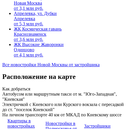
Новая Москва
от
3,1
млн руб.
Апрелевка, ул. Дубки
Апрелевка
от
5,3
млн руб.
ЖК Космическая гавань
Краснознаменск
от
3,6
млн руб.
ЖК Высокие Жаворонки
Одинцово
от
4,1
млн руб.
Все новостройки Новой Москвы от застройщика
Расположение на карте
Как добраться
Автобусом или маршрутным такси от м. "Юго-Западная",
"Киевская"
Электричкой с Киевского или Курского вокзала с пересадкой
до ст. "поселок Киевский"
На личном транспорте 40 км от МКАД по Киевскому шоссе
Квартиры в
Новостройки в
новостройках
Застройщики
Подмосковье от