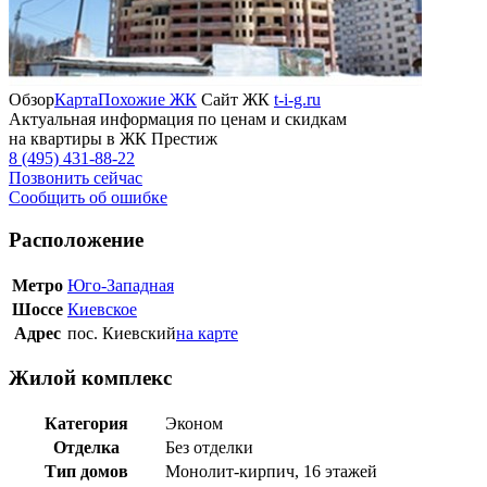
Обзор
Карта
Похожие ЖК
Сайт ЖК
t-i-g.ru
Актуальная информация по ценам и скидкам
на квартиры в ЖК Престиж
8 (495) 431-88-22
Позвонить сейчас
Сообщить об ошибке
Расположение
Метро
Юго-Западная
Шоссе
Киевское
Адрес
пос. Киевский
на карте
Жилой комплекс
Категория
Эконом
Отделка
Без отделки
Тип домов
Монолит-кирпич, 16 этажей