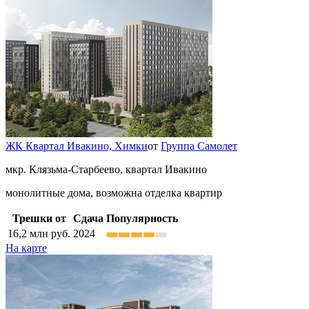
ЖК Квартал Ивакино,
Химки
от
Группа Самолет
мкр. Клязьма-Старбеево, квартал Ивакино
монолитные дома, возможна отделка квартир
Трешки от
Сдача
Популярность
16,2
млн руб.
2024
На карте