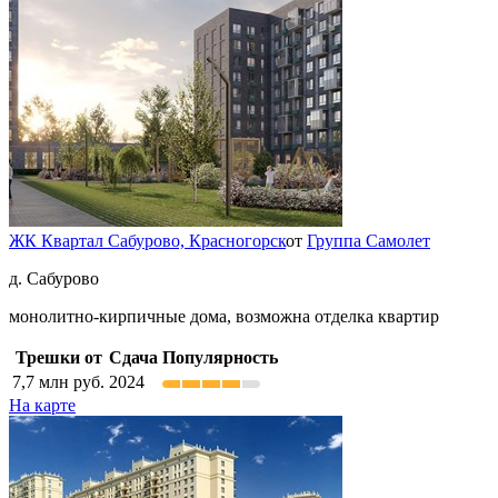
ЖК Квартал Сабурово,
Красногорск
от
Группа Самолет
д. Сабурово
монолитно-кирпичные дома, возможна отделка квартир
Трешки от
Сдача
Популярность
7,7
млн руб.
2024
На карте