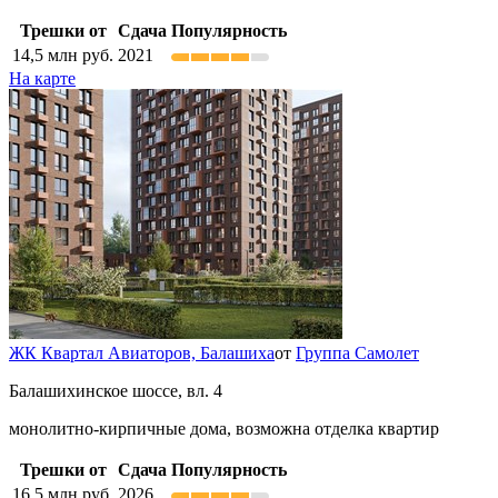
Трешки от
Сдача
Популярность
14,5
млн руб.
2021
На карте
ЖК Квартал Авиаторов,
Балашиха
от
Группа Самолет
Балашихинское шоссе, вл. 4
монолитно-кирпичные дома, возможна отделка квартир
Трешки от
Сдача
Популярность
16,5
млн руб.
2026