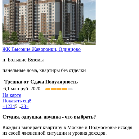
ЖК Высокие Жаворонки,
Одинцово
п. Большие Вяземы
панельные дома, квартиры без отделки
Трешки от
Сдача
Популярность
6,1
млн руб.
2020
На карте
Показать ещё
«
1
2
3
4
5
...
23
»
Студия, однушка, двушка - что выбрать?
Каждый выбирает квартиру в Москве и Подмосковье исходя
из своей жизненной ситуации и уровня доходов.