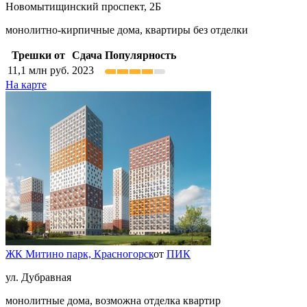
Новомытищинский проспект, 2Б
монолитно-кирпичные дома, квартиры без отделки
Трешки от
Сдача
Популярность
11,1
млн руб.
2023
На карте
ЖК Митино парк,
Красногорск
от
ПИК
ул. Дубравная
монолитные дома, возможна отделка квартир