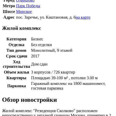
Город
Одинцово
Метро
Парк Победы
Шоссе
Минское
Адрес
пос. Заречье, ул. Каштановая, д. 6
на карте
Жилой комплекс
Категория
Бизнес
Отделка
Без отделки
Тип домов
Монолитный, 9 этажей
Срок сдачи
2017
Ход
Дом сдан
строительства
Объем жилья
3 корпусов / 726 квартир
Квартиры
Площадью 39-100 м² , потолки 3.00 м
Гаражный комплекс на 1800 машиномест,
Парковка
гостевая парковка
Обзор новостройки
Жилой комплекс "Резиденция Сколково" расположен
непосредственно у западной границы Москвы, примерно в 2