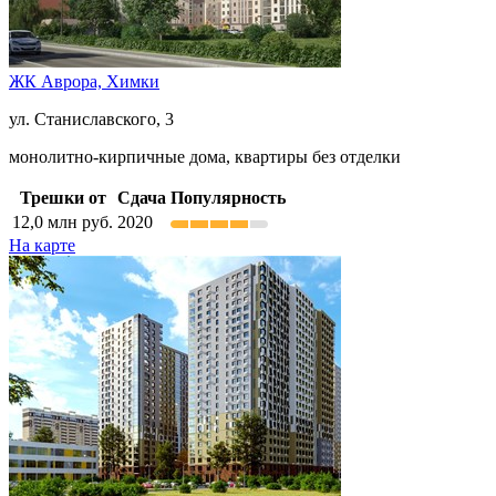
ЖК Аврора,
Химки
ул. Станиславского, 3
монолитно-кирпичные дома, квартиры без отделки
Трешки от
Сдача
Популярность
12,0
млн руб.
2020
На карте