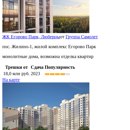
ЖК Егорово Парк,
Люберцы
от
Группа Самолет
пос. Жилино-1, жилой комплекс Егорово Парк
монолитные дома, возможна отделка квартир
Трешки от
Сдача
Популярность
18,0
млн руб.
2023
На карте