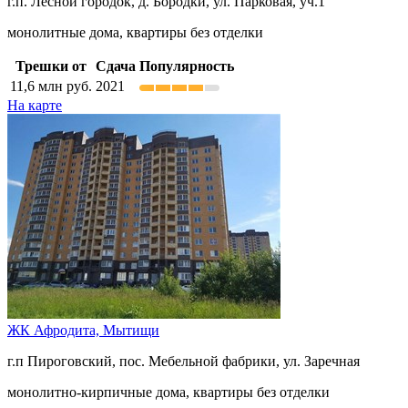
г.п. Лесной городок, д. Бородки, ул. Парковая, уч.1
монолитные дома, квартиры без отделки
Трешки от
Сдача
Популярность
11,6
млн руб.
2021
На карте
ЖК Афродита,
Мытищи
г.п Пироговский, пос. Мебельной фабрики, ул. Заречная
монолитно-кирпичные дома, квартиры без отделки