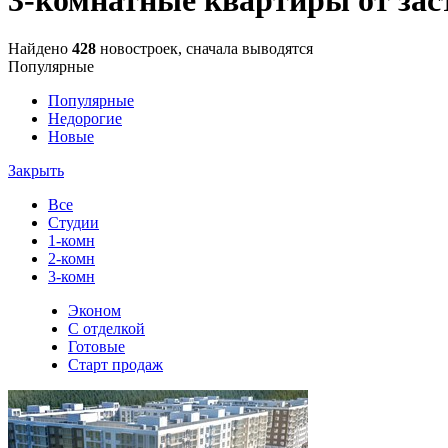
Найдено
428
новостроек, сначала выводятся
Популярные
Популярные
Недорогие
Новые
Закрыть
Все
Студии
1-комн
2-комн
3-комн
Эконом
С отделкой
Готовые
Старт продаж