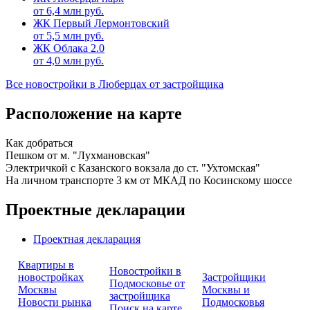
от
6,4
млн руб.
ЖК Первый Лермонтовский
от
5,5
млн руб.
ЖК Облака 2.0
от
4,0
млн руб.
Все новостройки в Люберцах от застройщика
Расположение на карте
Как добраться
Пешком от м. "Лухмановская"
Электричкой с Казанского вокзала до ст. "Ухтомская"
На личном транспорте 3 км от МКАД по Косинскому шоссе
Проектные декларации
Проектная декларация
Квартиры в
Новостройки в
новостройках
Застройщики
Подмосковье от
Москвы
Москвы и
застройщика
Новости рынка
Подмосковья
Поиск на карте