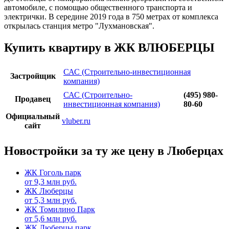
автомобиле, с помощью общественного транспорта и
электрички. В середине 2019 года в 750 метрах от комплекса
открылась станция метро "Лухмановская".
Купить квартиру в ЖК ВЛЮБЕРЦЫ
САС (Строительно-инвестиционная
Застройщик
компания)
САС (Строительно-
(495) 980-
Продавец
инвестиционная компания)
80-60
Официальный
vluber.ru
сайт
Новостройки за ту же цену в Люберцах
ЖК Гоголь парк
от
9,3
млн руб.
ЖК Люберцы
от
5,3
млн руб.
ЖК Томилино Парк
от
5,6
млн руб.
ЖК Люберцы парк