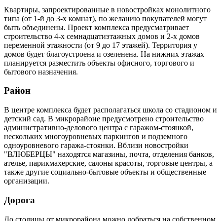
Квартиры, запроектированные в новостройках монолитного
типа (от 1-й до 3-х комнат), по желанию покупателей могут
быть объединены. Проект комплекса предусматривает
строительство 4-х семнадцатиэтажных домов и 2-х домов
переменной этажности (от 9 до 17 этажей). Территория у
домов будет благоустроена и озеленена. На нижних этажах
планируется разместить объекты офисного, торгового и
бытового назначения.
Район
В центре комплекса будет располагаться школа со стадионом и
детский сад. В микрорайоне предусмотрено строительство
административно-делового центра с гаражом-стоянкой,
нескольких многоуровневых паркингов и подземного
одноуровневого гаража-стоянки. Вблизи новостройки
"ВЛЮБЕРЦЫ" находятся магазины, почта, отделения банков,
ателье, парикмахерские, салоны красоты, торговые центры, а
также другие социально-бытовые объекты и общественные
организации.
Дорога
До столицы от микрорайона можно добраться на собственном