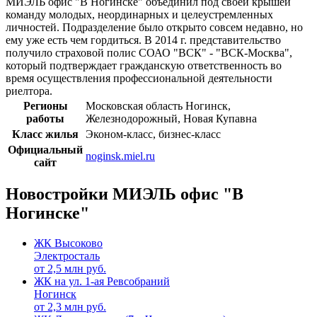
МИЭЛЬ офис "В Ногинске" объединил под своей крышей
команду молодых, неординарных и целеустремленных
личностей. Подразделение было открыто совсем недавно, но
ему уже есть чем гордиться. В 2014 г. представительство
получило страховой полис СОАО "ВСК" - "ВСК-Москва",
который подтверждает гражданскую ответственность во
время осуществления профессиональной деятельности
риелтора.
Регионы
Московская область Ногинск,
работы
Железнодорожный, Новая Купавна
Класс жилья
Эконом-класс, бизнес-класс
Официальный
noginsk.miel.ru
сайт
Новостройки МИЭЛЬ офис "В
Ногинске"
ЖК Высоково
Электросталь
от
2,5
млн руб.
ЖК на ул. 1-ая Ревсобраний
Ногинск
от
2,3
млн руб.