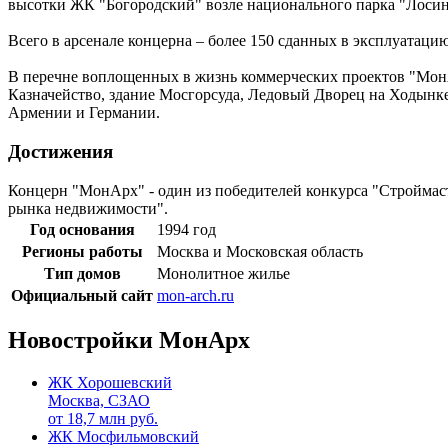
высотки ЖК "Богородский" возле национального парка "Лосин
Всего в арсенале концерна – более 150 сданных в эксплуата
В перечне воплощенных в жизнь коммерческих проектов "МонА
Казначейство, здание Мосгорсуда, Ледовый Дворец на Ходынке
Армении и Германии.
Достижения
Концерн "МонАрх" - один из победителей конкурса "Строймаст
рынка недвижимости".
Год основания
1994 год
Регионы работы
Москва и Московская область
Тип домов
Монолитное жилье
Официальный сайт
mon-arch.ru
Новостройки МонАрх
ЖК Хорошевский
Москва, СЗАО
от
18,7
млн руб.
ЖК Мосфильмовский