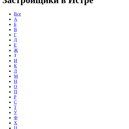
Все
А
Б
В
Г
Д
Е
Ж
З
И
К
Л
М
Н
О
П
Р
С
Т
У
Ф
Х
Ц