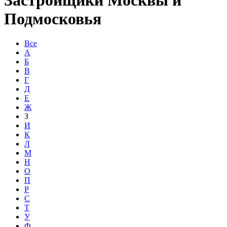
Подмосковья
Все
А
Б
В
Г
Д
Е
Ж
З
И
К
Л
М
Н
О
П
Р
С
Т
У
Ф