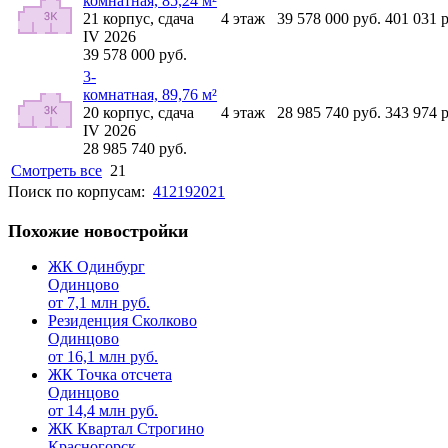
комнатная, 85,24 м²
21
корпус,
сдача
4
этаж
39 578 000
руб.
401 031
р
IV 2026
39 578 000
руб.
3-
комнатная, 89,76 м²
20
корпус,
сдача
4
этаж
28 985 740
руб.
343 974
р
IV 2026
28 985 740
руб.
Смотреть все
21
Поиск по корпусам:
4
12
19
20
21
Похожие новостройки
ЖК Одинбург
Одинцово
от
7,1
млн руб.
Резиденция Сколково
Одинцово
от
16,1
млн руб.
ЖК Точка отсчета
Одинцово
от
14,4
млн руб.
ЖК Квартал Строгино
Красногорск