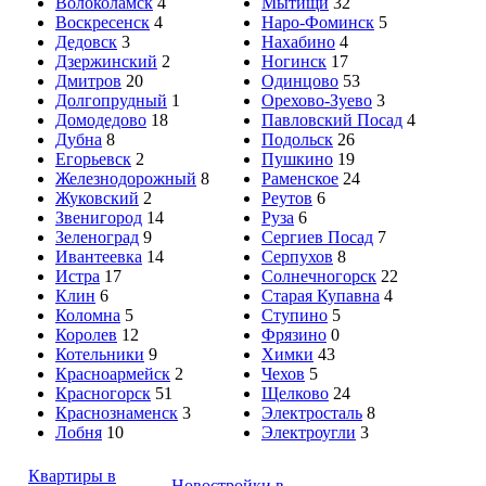
Волоколамск
4
Мытищи
32
Воскресенск
4
Наро-Фоминск
5
Дедовск
3
Нахабино
4
Дзержинский
2
Ногинск
17
Дмитров
20
Одинцово
53
Долгопрудный
1
Орехово-Зуево
3
Домодедово
18
Павловский Посад
4
Дубна
8
Подольск
26
Егорьевск
2
Пушкино
19
Железнодорожный
8
Раменское
24
Жуковский
2
Реутов
6
Звенигород
14
Руза
6
Зеленоград
9
Сергиев Посад
7
Ивантеевка
14
Серпухов
8
Истра
17
Солнечногорск
22
Клин
6
Старая Купавна
4
Коломна
5
Ступино
5
Королев
12
Фрязино
0
Котельники
9
Химки
43
Красноармейск
2
Чехов
5
Красногорск
51
Щелково
24
Краснознаменск
3
Электросталь
8
Лобня
10
Электроугли
3
Квартиры в
Новостройки в