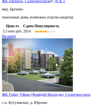
ЖК Пятница,
Солнечногорск
от
ДСК-1
мкр. Брехово
панельные дома, возможна отделка квартир
Цена от
Сдача
Популярность
3,3
млн руб.
2014
На карте
ЖК Friday Village (Фрайдей Вилледж),
Солнечногорск
с.п. Кутузовское, д. Юрлово