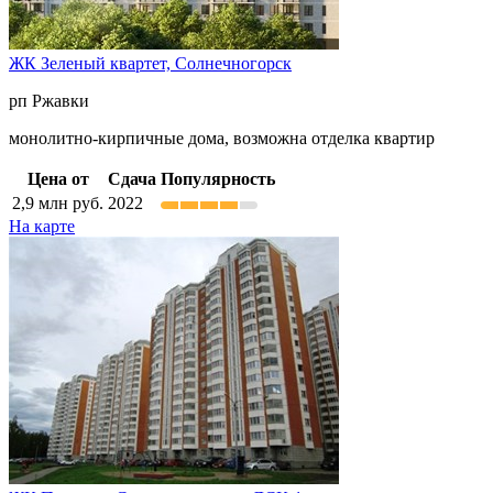
ЖК Зеленый квартет,
Солнечногорск
рп Ржавки
монолитно-кирпичные дома, возможна отделка квартир
Цена от
Сдача
Популярность
2,9
млн руб.
2022
На карте