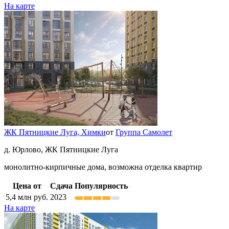
На карте
ЖК Пятницкие Луга,
Химки
от
Группа Самолет
д. Юрлово, ЖК Пятницкие Луга
монолитно-кирпичные дома, возможна отделка квартир
Цена от
Сдача
Популярность
5,4
млн руб.
2023
На карте