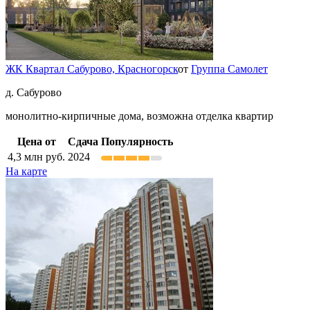
ЖК Квартал Сабурово,
Красногорск
от
Группа Самолет
д. Сабурово
монолитно-кирпичные дома, возможна отделка квартир
Цена от
Сдача
Популярность
4,3
млн руб.
2024
На карте