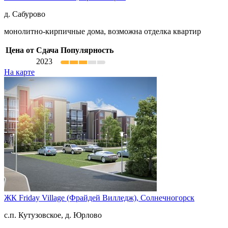
д. Сабурово
монолитно-кирпичные дома, возможна отделка квартир
Цена от
Сдача
Популярность
2023
На карте
ЖК Friday Village (Фрайдей Вилледж),
Солнечногорск
с.п. Кутузовское, д. Юрлово