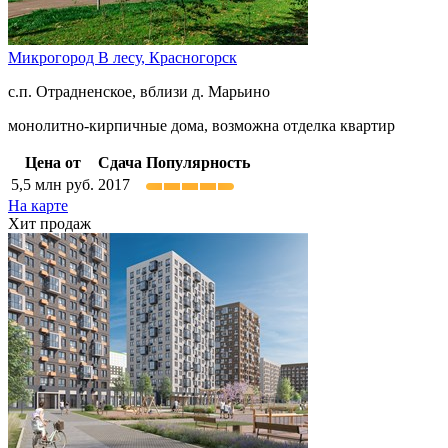
Микрогород В лесу,
Красногорск
с.п. Отрадненское, вблизи д. Марьино
монолитно-кирпичные дома, возможна отделка квартир
Цена от
Сдача
Популярность
5,5
млн руб.
2017
На карте
Хит продаж