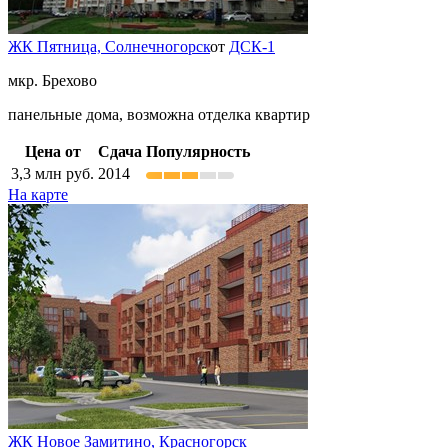
ЖК Пятница,
Солнечногорск
от
ДСК-1
мкр. Брехово
панельные дома, возможна отделка квартир
Цена от
Сдача
Популярность
3,3
млн руб.
2014
На карте
ЖК Новое Замитино,
Красногорск