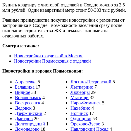
Купить квартиру с чистовой отделкой в Сходне можно за 2,5
млн рублей. Один квадратный метр стоит 50-383 тыс рублей.
Главные преимущества покупки новостройки с ремонтом от
застройщика в Сходне - возможность заселения сразу после
окончания строительства ЖК и немалая экономия на
отделочных работах.
Смотрите также:
Новостройки с отделкой в Москве
Новостройки Подмосковья с отделкой
Новостройки в городах Подмосковья:
Апрелевка
5
Лосино-Петровский
5
Балашиха
17
Лыткарино
7
Видное
33
Люберцы
29
Волоколамск
4
Мытищи
32
Воскресенск
4
Наро-Фоминск
5
Дедовск
3
Нахабино
4
Дзержинский
2
Ногинск
17
Дмитров
20
Одинцово
53
Долгопрудный
1
Орехово-Зуево
3
Домодедово
18
Павловский Посад
4