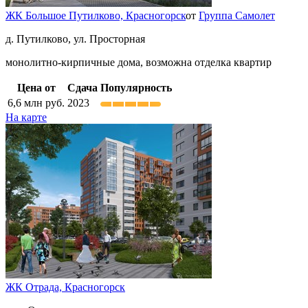
ЖК Большое Путилково,
Красногорск
от
Группа Самолет
д. Путилково, ул. Просторная
монолитно-кирпичные дома, возможна отделка квартир
Цена от
Сдача
Популярность
6,6
млн руб.
2023
На карте
ЖК Отрада,
Красногорск