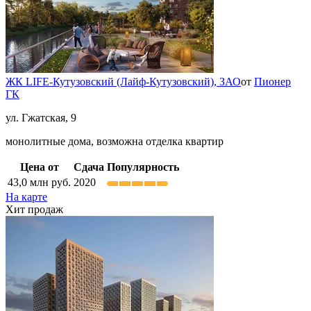
ЖК LIFE-Кутузовский (Лайф-Кутузовский),
ЗАО
от
Пионер
ГК
ул. Гжатская, 9
монолитные дома, возможна отделка квартир
Цена от
Сдача
Популярность
43,0
млн руб.
2020
На карте
Хит продаж