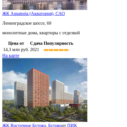
ЖК Aquatoria (Акватория),
САО
Ленинградское шоссе, 69
монолитные дома, квартиры с отделкой
Цена от
Сдача
Популярность
14,3
млн руб.
2021
На карте
ЖК Восточное Бутово,
Бутово
от
ПИК