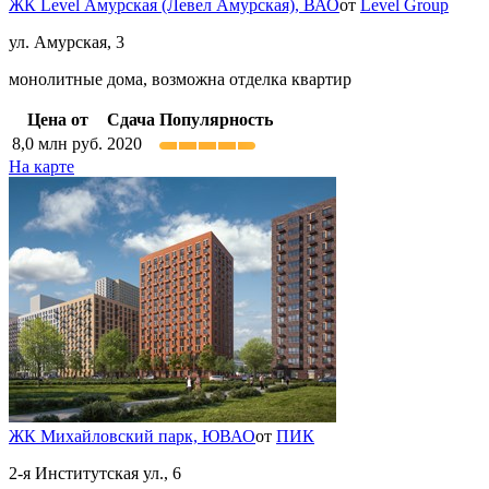
ЖК Level Амурская (Левел Амурская),
ВАО
от
Level Group
ул. Амурская, 3
монолитные дома, возможна отделка квартир
Цена от
Сдача
Популярность
8,0
млн руб.
2020
На карте
ЖК Михайловский парк,
ЮВАО
от
ПИК
2-я Институтская ул., 6