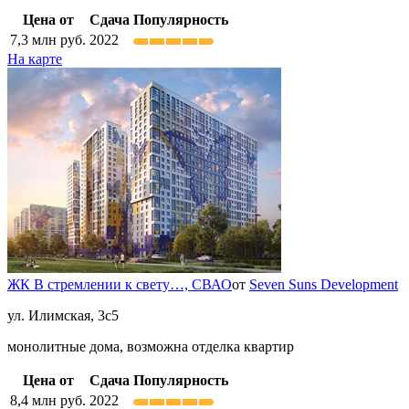
Цена от
Сдача
Популярность
7,3
млн руб.
2022
На карте
ЖК В стремлении к свету…,
СВАО
от
Seven Suns Development
ул. Илимская, 3с5
монолитные дома, возможна отделка квартир
Цена от
Сдача
Популярность
8,4
млн руб.
2022