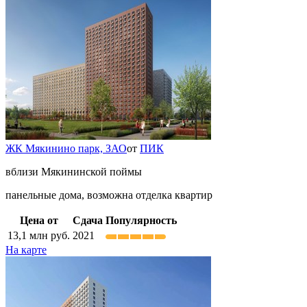
ЖК Мякинино парк,
ЗАО
от
ПИК
вблизи Мякининской поймы
панельные дома, возможна отделка квартир
Цена от
Сдача
Популярность
13,1
млн руб.
2021
На карте