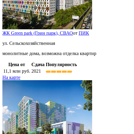
ЖК Green park (Грин парк),
СВАО
от
ПИК
ул. Сельскохозяйственная
монолитные дома, возможна отделка квартир
Цена от
Сдача
Популярность
11,1
млн руб.
2021
На карте