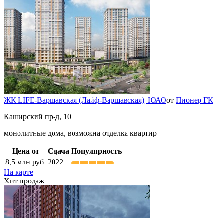
ЖК LIFE-Варшавская (Лайф-Варшавская),
ЮАО
от
Пионер ГК
Каширский пр-д, 10
монолитные дома, возможна отделка квартир
Цена от
Сдача
Популярность
8,5
млн руб.
2022
На карте
Хит продаж