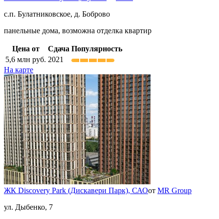
с.п. Булатниковское, д. Боброво
панельные дома, возможна отделка квартир
Цена от
Сдача
Популярность
5,6
млн руб.
2021
На карте
ЖК Discovery Park (Дискавери Парк),
САО
от
MR Group
ул. Дыбенко, 7