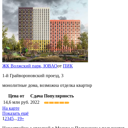
ЖК Волжский парк,
ЮВАО
от
ПИК
1-й Грайвороновский проезд, 3
монолитные дома, возможна отделка квартир
Цена от
Сдача
Популярность
14,6
млн руб.
2022
На карте
Показать ещё
1
2
3
4
5
...
19
»