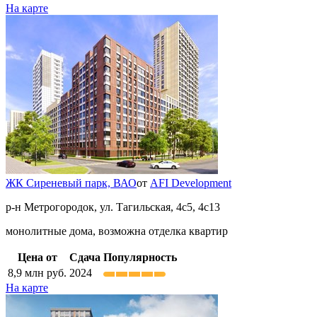
На карте
ЖК Сиреневый парк,
ВАО
от
AFI Development
р-н Метрогородок, ул. Тагильская, 4с5, 4с13
монолитные дома, возможна отделка квартир
Цена от
Сдача
Популярность
8,9
млн руб.
2024
На карте