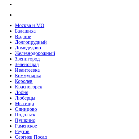
Москва и МО
Балашиха
Видное
Долгопрудный
Домодедово
Железнодорожный
Звенигород
Зеленоград
Ивантеевка
Коммунарка
Королев
Красногорск
Лобня
Люберцы
Мытищи
Одинцово
Подольск
Пушкино
Раменское
Реутов
Сергиев Посад