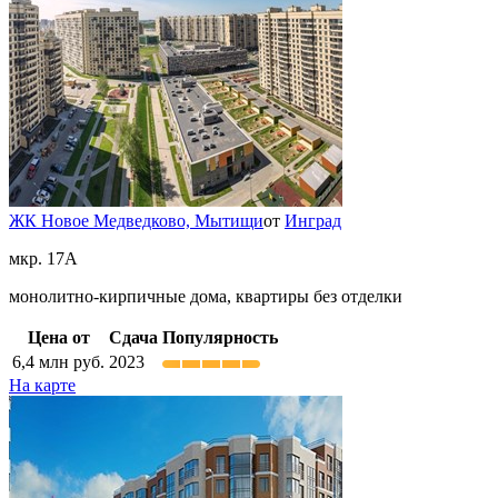
ЖК Новое Медведково,
Мытищи
от
Инград
мкр. 17А
монолитно-кирпичные дома, квартиры без отделки
Цена от
Сдача
Популярность
6,4
млн руб.
2023
На карте