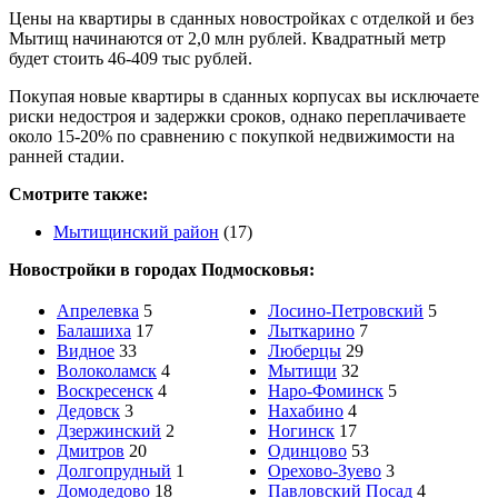
Цены на квартиры в сданных новостройках с отделкой и без
Мытищ начинаются от 2,0 млн рублей. Квадратный метр
будет стоить 46-409 тыс рублей.
Покупая новые квартиры в сданных корпусах вы исключаете
риски недостроя и задержки сроков, однако переплачиваете
около 15-20% по сравнению с покупкой недвижимости на
ранней стадии.
Смотрите также:
Мытищинский район
(17)
Новостройки в городах Подмосковья:
Апрелевка
5
Лосино-Петровский
5
Балашиха
17
Лыткарино
7
Видное
33
Люберцы
29
Волоколамск
4
Мытищи
32
Воскресенск
4
Наро-Фоминск
5
Дедовск
3
Нахабино
4
Дзержинский
2
Ногинск
17
Дмитров
20
Одинцово
53
Долгопрудный
1
Орехово-Зуево
3
Домодедово
18
Павловский Посад
4