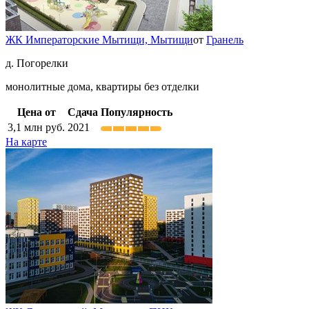
ЖК Императорские Мытищи,
Мытищи
от
Гранель
д. Погорелки
монолитные дома, квартиры без отделки
Цена от
Сдача
Популярность
3,1
млн руб.
2021
На карте