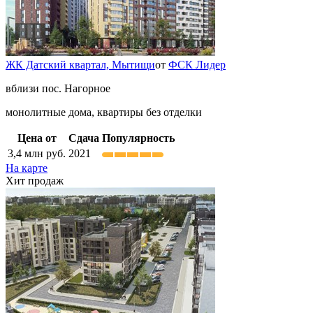
ЖК Датский квартал,
Мытищи
от
ФСК Лидер
вблизи пос. Нагорное
монолитные дома, квартиры без отделки
Цена от
Сдача
Популярность
3,4
млн руб.
2021
На карте
Хит продаж