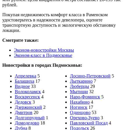
рублей.
Покупая недвижимость комфорт класса в Раменском
удостоверьтесь в надежности девелопера, оцените
транспортную доступность и экологическую обстановку
локации.
Смотрите также:
Эконом-новостройки Москвы
Эконом-класс в Подмосковье
Новостройки в городах Подмосковья:
Апрелевка
5
Лосино-Петровский
5
Балашиха
17
Лыткарино
7
Видное
33
Люберцы
29
Волоколамск
4
Мытищи
32
Воскресенск
4
Наро-Фоминск
5
Дедовск
3
Нахабино
4
Дзержинский
2
Ногинск
17
Дмитров
20
Одинцово
53
Долгопрудный
1
Орехово-Зуево
3
Домодедово
18
Павловский Посад
4
Дубна
8
Подольск
26