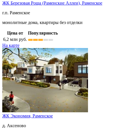
ЖК Березовая Роща (Раменские Аллеи),
Раменское
г.п. Раменское
монолитные дома, квартиры без отделки
Цена от
Популярность
6,2
млн руб.
На карте
ЖК Экономия,
Раменское
д. Аксеново