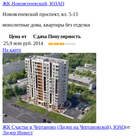
ЖК Новоясеневский,
ЮЗАО
Новоясеневский проспект, вл. 5-13
монолитные дома, квартиры без отделки
Цена от
Сдача
Популярность
25,9
млн руб.
2014
На карте
ЖК Счастье в Чертаново (Лидер на Чертановской),
ЮАО
от
Лидер Инвест