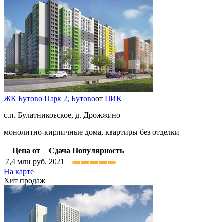
ЖК Бутово Парк 2,
Бутово
от
ПИК
с.п. Булатниковское, д. Дрожжино
монолитно-кирпичные дома, квартиры без отделки
Цена от
Сдача
Популярность
7,4
млн руб.
2021
На карте
Хит продаж