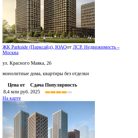
ЖК Parkside (Парксайд),
ЮАО
от
ЛСР. Недвижимость –
Москва
ул. Красного Маяка, 26
монолитные дома, квартиры без отделки
Цена от
Сдача
Популярность
8,4
млн руб.
2025
На карте