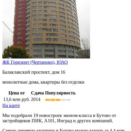
ЖК Горизонт (Чертаново),
ЮАО
Балаклавский проспект, дом 16
монолитные дома, квартиры без отделки
Цена от
Сдача
Популярность
13,6
млн руб.
2014
На карте
Мы подобрали 19 новостроек эконом-класса в Бутово от
застройщиков ПИК, А101, Инград и других компаний.
Самую дешевую квартиру в Бутово можно купить за 4,4 млн