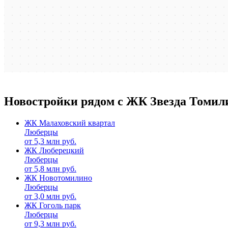
Новостройки рядом с ЖК Звезда Томил
ЖК Малаховский квартал
Люберцы
от
5,3
млн руб.
ЖК Люберецкий
Люберцы
от
5,8
млн руб.
ЖК Новотомилино
Люберцы
от
3,0
млн руб.
ЖК Гоголь парк
Люберцы
от
9,3
млн руб.