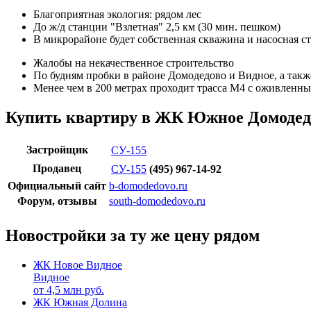
Благоприятная экология: рядом лес
До ж/д станции "Взлетная" 2,5 км (30 мин. пешком)
В микрорайоне будет собственная скважина и насосная с
Жалобы на некачественное строительство
По будням пробки в районе Домодедово и Видное, а так
Менее чем в 200 метрах проходит трасса М4 с оживленн
Купить квартиру в ЖК Южное Домодед
Застройщик
СУ-155
Продавец
СУ-155
(495) 967-14-92
Официальный сайт
b-domodedovo.ru
Форум, отзывы
south-domodedovo.ru
Новостройки за ту же цену рядом
ЖК Новое Видное
Видное
от
4,5
млн руб.
ЖК Южная Долина