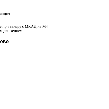
танция
же при выезде с МКАД на М4
ым движением
ово