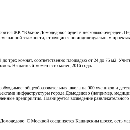
оится ЖК "Южное Домодедово" будет в несколько очередей. Пер
 смешанной этажности, строящиеся по индивидуальным проекта
й до трех комнат, соответственно площадью от 24 до 75 м2. Уч
домов. На данный момент это конец 2016 года.
еобходимое: общеобразовательная школа на 900 учеников и детс
объектами инфраструктуры города Домодедово (например, медици
енные предприятия. Планируется возведение развлекательного 
 Домодедово. С Москвой соединяется Каширским шоссе, есть ма