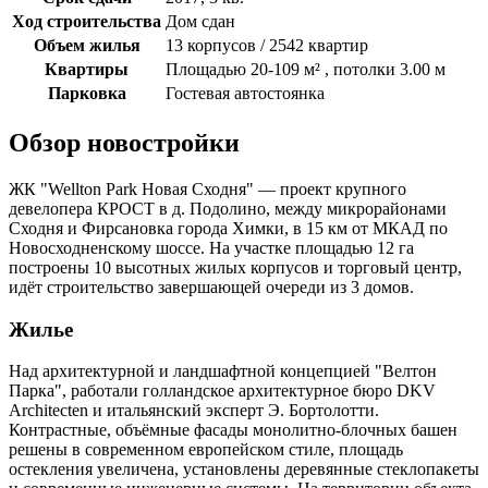
Ход строительства
Дом сдан
Объем жилья
13 корпусов / 2542 квартир
Квартиры
Площадью 20-109 м² , потолки 3.00 м
Парковка
Гостевая автостоянка
Обзор новостройки
ЖК "Wellton Park Новая Сходня" — проект крупного
девелопера КРОСТ в д. Подолино, между микрорайонами
Сходня и Фирсановка города Химки, в 15 км от МКАД по
Новосходненскому шоссе. На участке площадью 12 га
построены 10 высотных жилых корпусов и торговый центр,
идёт строительство завершающей очереди из 3 домов.
Жилье
Над архитектурной и ландшафтной концепцией "Велтон
Парка", работали голландское архитектурное бюро DKV
Architecten и итальянский эксперт Э. Бортолотти.
Контрастные, объёмные фасады монолитно-блочных башен
решены в современном европейском стиле, площадь
остекления увеличена, установлены деревянные стеклопакеты