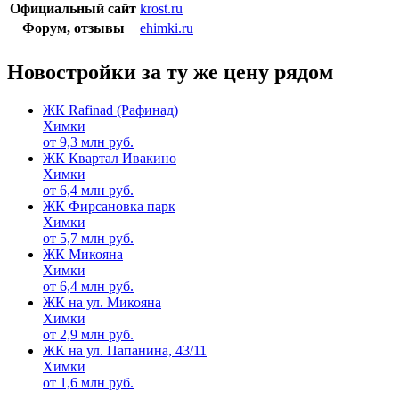
Официальный сайт
krost.ru
Форум, отзывы
ehimki.ru
Новостройки за ту же цену рядом
ЖК Rafinad (Рафинад)
Химки
от
9,3
млн руб.
ЖК Квартал Ивакино
Химки
от
6,4
млн руб.
ЖК Фирсановка парк
Химки
от
5,7
млн руб.
ЖК Микояна
Химки
от
6,4
млн руб.
ЖК на ул. Микояна
Химки
от
2,9
млн руб.
ЖК на ул. Папанина, 43/11
Химки
от
1,6
млн руб.