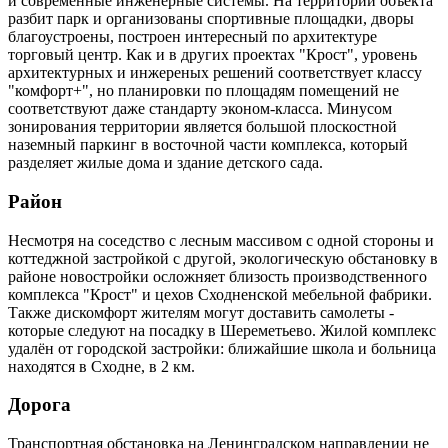
и современные инженерные системы. На территории объекта
разбит парк и организованы спортивные площадки, дворы
благоустроены, построен интересный по архитектуре
торговый центр. Как и в других проектах "Крост", уровень
архитектурных и инжереных решений соответствует классу
"комфорт+", но планировки по площадям помещений не
соответствуют даже стандарту эконом-класса. Минусом
зонирования территории является большой плоскостной
наземный паркинг в восточной части комплекса, который
разделяет жилые дома и здание детского сада.
Район
Несмотря на соседство с лесным массивом с одной стороны и
коттеджной застройкой с другой, экологическую обстановку в
районе новостройки осложняет близость производственного
комплекса "Крост" и цехов Сходненской мебельной фабрики.
Также дискомфорт жителям могут доставить самолеты -
которые следуют на посадку в Шереметьево. Жилой комплекс
удалён от городской застройки: ближайшие школа и больница
находятся в Сходне, в 2 км.
Дорога
Транспортная обстановка на Ленинградском направлении не