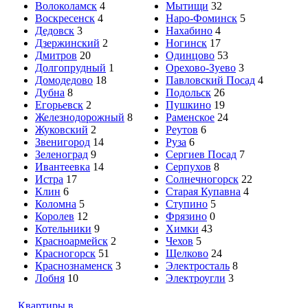
Волоколамск
4
Мытищи
32
Воскресенск
4
Наро-Фоминск
5
Дедовск
3
Нахабино
4
Дзержинский
2
Ногинск
17
Дмитров
20
Одинцово
53
Долгопрудный
1
Орехово-Зуево
3
Домодедово
18
Павловский Посад
4
Дубна
8
Подольск
26
Егорьевск
2
Пушкино
19
Железнодорожный
8
Раменское
24
Жуковский
2
Реутов
6
Звенигород
14
Руза
6
Зеленоград
9
Сергиев Посад
7
Ивантеевка
14
Серпухов
8
Истра
17
Солнечногорск
22
Клин
6
Старая Купавна
4
Коломна
5
Ступино
5
Королев
12
Фрязино
0
Котельники
9
Химки
43
Красноармейск
2
Чехов
5
Красногорск
51
Щелково
24
Краснознаменск
3
Электросталь
8
Лобня
10
Электроугли
3
Квартиры в