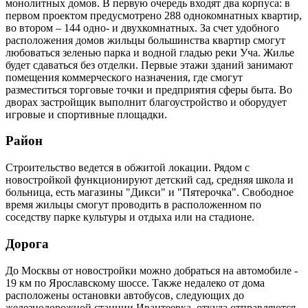
монолитных домов. В первую очередь входят два корпуса: в
первом проектом предусмотрено 288 однокомнатных квартир,
во втором – 144 одно- и двухкомнатных. За счет удобного
расположения домов жильцы большинства квартир смогут
любоваться зеленью парка и водной гладью реки Уча. Жилье
будет сдаваться без отделки. Первые этажи зданий занимают
помещения коммерческого назначения, где смогут
разместиться торговые точки и предприятия сферы быта. Во
дворах застройщик выполнит благоустройство и оборудует
игровые и спортивные площадки.
Район
Строительство ведется в обжитой локации. Рядом с
новостройкой функционируют детский сад, средняя школа и
больница, есть магазины "Дикси" и "Пятерочка". Свободное
время жильцы смогут проводить в расположенном по
соседству парке культуры и отдыха или на стадионе.
Дорога
До Москвы от новостройки можно добраться на автомобиле -
19 км по Ярославскому шоссе. Также недалеко от дома
расположены остановки автобусов, следующих до
железнодорожной станции Ивантеевка, откуда отправляются