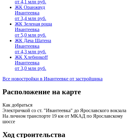
от
4,1
млн руб.
ЖК Оранжвуд
Ивантеевка
от
3,4
млн руб.
ЖК Зеленая роща
Ивантеевка
от
5,0
млн руб.
ЖК Дача Шатена
Ивантеевка
от
4,3
млн руб.
ЖК Хлебникоff
Ивантеевка
от
3,0
млн руб.
Все новостройки в Ивантеевке от застройщика
Расположение на карте
Как добраться
Электричкой со ст. "Ивантеевка" до Ярославского вокзала
На личном транспорте 19 км от МКАД по Ярославскому
шоссе
Ход строительства