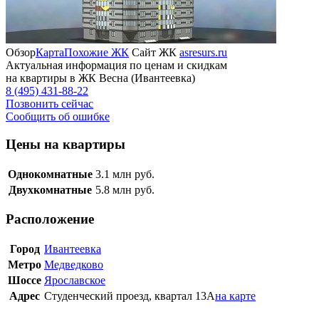
Обзор
Карта
Похожие ЖК
Сайт ЖК
asresurs.ru
Актуальная информация по ценам и скидкам
на квартиры в ЖК Весна (Ивантеевка)
8 (495) 431-88-22
Позвонить сейчас
Сообщить об ошибке
Цены на квартиры
Однокомнатные
3.1
млн руб.
Двухкомнатные
5.8
млн руб.
Расположение
Город
Ивантеевка
Метро
Медведково
Шоссе
Ярославское
Адрес
Студенческий проезд, квартал 13А
на карте