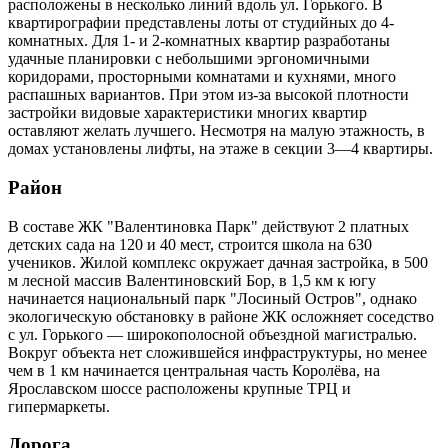
расположены в несколько линий вдоль ул. Горького. В
квартирографии представлены лоты от студийных до 4-
комнатных. Для 1- и 2-комнатных квартир разработаны
удачные планировки с небольшими эргономичными
коридорами, просторными комнатами и кухнями, много
распашных вариантов. При этом из-за высокой плотности
застройки видовые характеристики многих квартир
оставляют желать лучшего. Несмотря на малую этажность, в
домах установлены лифты, на этаже в секции 3—4 квартиры.
Район
В составе ЖК "Валентиновка Парк" действуют 2 платных
детских сада на 120 и 40 мест, строится школа на 630
учеников. Жилой комплекс окружает дачная застройка, в 500
м лесной массив Валентиновский Бор, в 1,5 км к югу
начинается национальный парк "Лосиный Остров", однако
экологическую обстановку в районе ЖК осложняет соседство
с ул. Горького — широкополосной объездной магистралью.
Вокруг объекта нет сложившейся инфраструктуры, но менее
чем в 1 км начинается центральная часть Королёва, на
Ярославском шоссе расположены крупные ТРЦ и
гипермаркеты.
Дорога