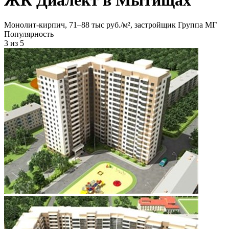
Монолит-кирпич, 71‒88 тыс руб./м², застройщик Группа МГ
Популярность
3
из 5