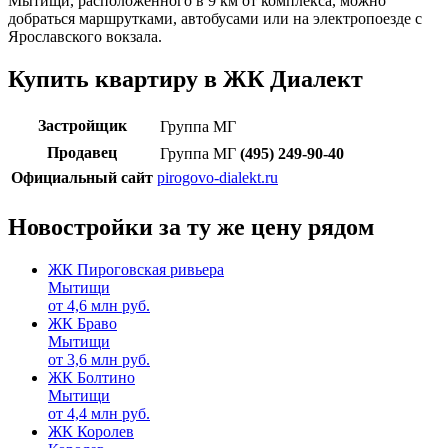
Мытищи, расположенного в 9 км от комплекса, можно
добраться маршрутками, автобусами или на электропоезде с
Ярославского вокзала.
Купить квартиру в ЖК Диалект
Застройщик
Группа МГ
Продавец
Группа МГ
(495) 249-90-40
Официальный сайт
pirogovo-dialekt.ru
Новостройки за ту же цену рядом
ЖК Пироговская ривьера
Мытищи
от
4,6
млн руб.
ЖК Браво
Мытищи
от
3,6
млн руб.
ЖК Болтино
Мытищи
от
4,4
млн руб.
ЖК Королев