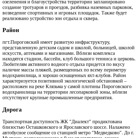
озеленения и благоустройства территории запланировано
создание тротуаров и проездов, разбивка наземных парковок,
возведение спортивных и игровых площадок. Также будет
реализовано устройство зон отдыха и сквера.
Район
пгт.Пироговский имеет развитую инфраструктуру,
представленную детским садом и школой, больницей, школой
искусств, аптеками и магазинами. Вблизи комплекса
находятся стадион, бассейн, клуб большого тенниса и церковь.
Любителям активного водного отдыха придется по вкусу
наличие массы пляжей, размещенных по всему периметру
водохранилища, и хорошо оснащенных яхт-клубов. Район
характеризуется позитивной экологической обстановкой –
расположен на реке Клязьма у самой плотины Пироговского
водохранилища на территории лесопарковой зоны, вблизи
отсутствуют крупные промышленные предприятия.
Дорога
Транспортная доступность ЖК "Диалект" продиктована
близостью Осташковского и Ярославского шоссе. Налажено
автобусное сообщение со станцией метро "Медведково". До г.