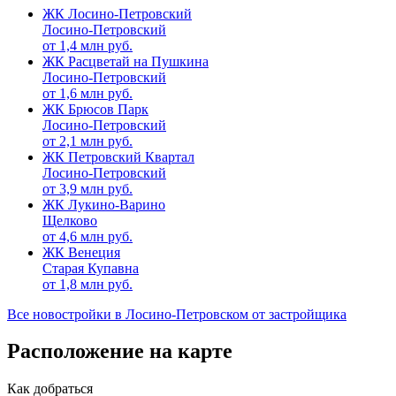
ЖК Лосино-Петровский
Лосино-Петровский
от
1,4
млн руб.
ЖК Расцветай на Пушкина
Лосино-Петровский
от
1,6
млн руб.
ЖК Брюсов Парк
Лосино-Петровский
от
2,1
млн руб.
ЖК Петровский Квартал
Лосино-Петровский
от
3,9
млн руб.
ЖК Лукино-Варино
Щелково
от
4,6
млн руб.
ЖК Венеция
Старая Купавна
от
1,8
млн руб.
Все новостройки в Лосино-Петровском от застройщика
Расположение на карте
Как добраться