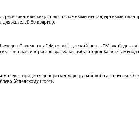
-трехкомнатные квартиры со сложными нестандартными планиро
т для жителей 80 квартир.
Президент", гимназия "Жуковка", детский центр "Малка", детсад
 5 км – детская и взрослая врачебная амбулатория Барвиха. Непо
комплекса придется добираться маршруткой либо автобусом. От
ублево-Успенскому шоссе.