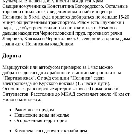
Культуры. В пешей доступности находится Храм
Священномученника Константина Богородского. Остальные
торгово-социальные заведения можно найти в центре
Ногинска (в 5 км), куда придется добираться не меньше 15-20
минут общественным транспортом. Рядом есть Глуховский
парк, где обустроен стадион и спорткомплекс. Немного
дальше находится Черноголовский пруд, протекают речки
Лавровка, Клязьма и Черноголовка. С северной стороны дома
граничат с Ногинским кладбищем.
Дорога
Маршруткой или автобусом примерно за 1 час можно
добраться до соседних районов и станции метрополитена
"Партизанская". От ж/д станции "Ногинск" ездят
электропоезда до Курского вокзала (1,5 часа в пути).
Основные транспортные артерии – шоссе Горьковское и
Энтузиастов. Расстояние до МКАД составляет около 40 км от
жилого комплекса.
Рядом лес с прудом
Невысокие цены на жилье
Огороженная территория
Комплекс соседствует с кладбищем