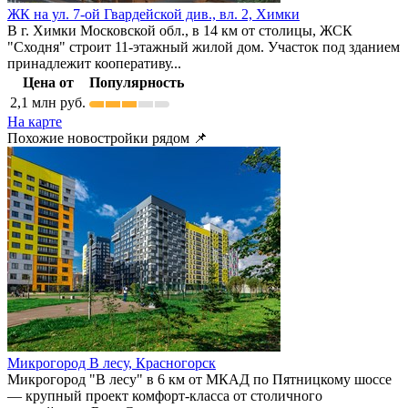
ЖК на ул. 7-ой Гвардейской див., вл. 2,
Химки
В г. Химки Московской обл., в 14 км от столицы, ЖСК
"Сходня" строит 11-этажный жилой дом. Участок под зданием
принадлежит кооперативу...
Цена от
Популярность
2,1
млн руб.
На карте
Похожие новостройки рядом 📌
Микрогород В лесу,
Красногорск
Микрогород "В лесу" в 6 км от МКАД по Пятницкому шоссе
— крупный проект комфорт-класса от столичного