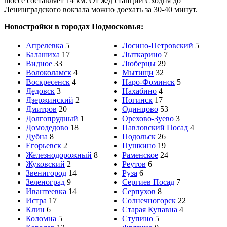
шоссе составляет 14 км. От ж/д станции Сходня до
Ленинградского вокзала можно доехать за 30-40 минут.
Новостройки в городах Подмосковья:
Апрелевка
5
Лосино-Петровский
5
Балашиха
17
Лыткарино
7
Видное
33
Люберцы
29
Волоколамск
4
Мытищи
32
Воскресенск
4
Наро-Фоминск
5
Дедовск
3
Нахабино
4
Дзержинский
2
Ногинск
17
Дмитров
20
Одинцово
53
Долгопрудный
1
Орехово-Зуево
3
Домодедово
18
Павловский Посад
4
Дубна
8
Подольск
26
Егорьевск
2
Пушкино
19
Железнодорожный
8
Раменское
24
Жуковский
2
Реутов
6
Звенигород
14
Руза
6
Зеленоград
9
Сергиев Посад
7
Ивантеевка
14
Серпухов
8
Истра
17
Солнечногорск
22
Клин
6
Старая Купавна
4
Коломна
5
Ступино
5