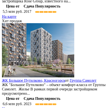
застройщика Rose Group, известного на...
Цена от
Сдача
Популярность
5,5
млн руб.
2017
На карте
Хит продаж
ЖК Большое Путилково,
Красногорск
от
Группа Самолет
ЖК "Большое Путилково" – объект комфорт-класса от Группы
Самолет. Жилье В рамках первой очереди застройщиком
предусмотрено...
Цена от
Сдача
Популярность
6,6
млн руб.
2023