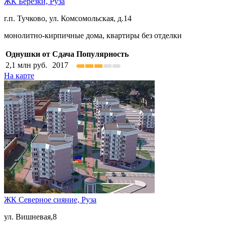
ЖК Березки,
Руза
г.п. Тучково, ул. Комсомольская, д.14
монолитно-кирпичные дома, квартиры без отделки
Однушки от
Сдача
Популярность
2,1
млн руб.
2017
На карте
ЖК Северное сияние,
Руза
ул. Вишневая,8