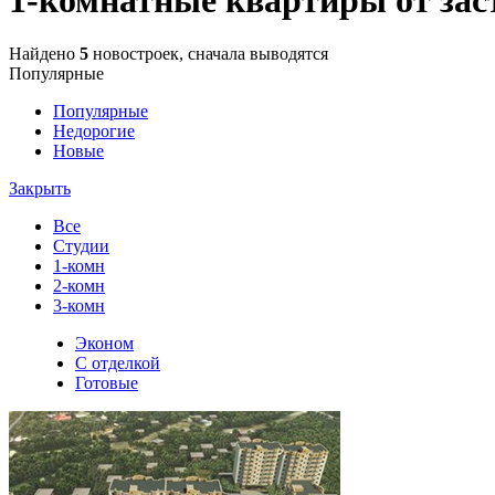
Найдено
5
новостроек, сначала выводятся
Популярные
Популярные
Недорогие
Новые
Закрыть
Все
Студии
1-комн
2-комн
3-комн
Эконом
С отделкой
Готовые