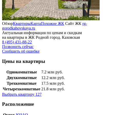
Обзор
Квартиры
Карта
Похожие ЖК
Сайт ЖК
rg-
gorodkahovskaya.ru
Актуальная информация по ценам и скидкам
на квартиры в ЖК Родной город. Каховская
8 (495) 431-88-22
Позвонить сейчас
Сообщить об ошибке
Цены на квартиры
Однокомнатные
7.2
млн руб.
Двухкомнатные
12.2
млн руб.
Трехкомнатные
17.5
млн руб.
Четырехкомнатные
21.8
млн руб.
Выбрать квартиру
127
Расположение
Округ
ЮЗАО