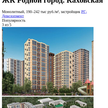
Монолитный, 190‒242 тыс руб./м², застройщик
РГ-
Девелопмент
Популярность
3
из 5