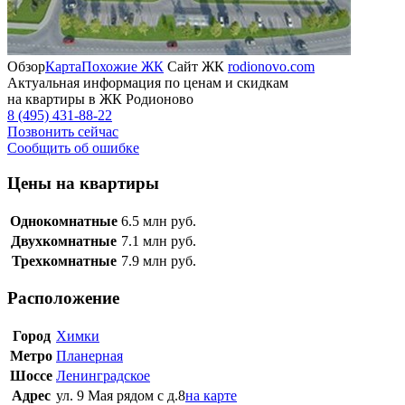
Обзор
Карта
Похожие ЖК
Сайт ЖК
rodionovo.com
Актуальная информация по ценам и скидкам
на квартиры в ЖК Родионово
8 (495) 431-88-22
Позвонить сейчас
Сообщить об ошибке
Цены на квартиры
Однокомнатные
6.5
млн руб.
Двухкомнатные
7.1
млн руб.
Трехкомнатные
7.9
млн руб.
Расположение
Город
Химки
Метро
Планерная
Шоссе
Ленинградское
Адрес
ул. 9 Мая рядом с д.8
на карте