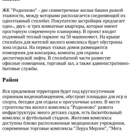
ЖК "Родионово" - две симметричные жилые башни разной
этажности, между которыми располагается соединяющий их
одноэтажный стилобат. Покупателю застройщик предлагает
одно-, двух- и трех комнатные квартиры, которые имеют
просторную современную планировку. В проект входит
подземный теплый паркинг на 50 машиномест. На крыше
стилобата для жителей жилого комплекса будет обустроена
зона отдыха. На первых этажах домов размещаются
помещения для консьержа, комнаты для охраны и
диспетчерской лифта. В стилобатной части разместят
офисные помещения, торговый зал, а также административно-
бытовые службы.
Район
Вся придомовая территория будет под круглосуточным
охранным видеонаблюдением, обустроят площадки для игр и
спорта, беседки для отдыха и прогулочные аллеи. В месте
строительства жилого комплекса "Родионово" развита
инфраструктура: много детских садов, есть баскетбольный
комплекс и футбольный стадион. Жителям комплекса
доступны близко расположенные медицинские учреждения,
современные торговые комплексы "Леруа Мерлен", "Мега