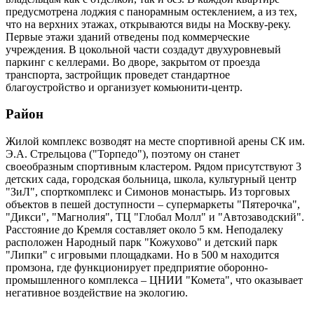
предусмотрена лоджия с панорамным остеклением, а из тех,
что на верхних этажах, открываются виды на Москву-реку.
Первые этажи зданий отведены под коммерческие
учреждения. В цокольной части создадут двухуровневый
паркинг с келлерами. Во дворе, закрытом от проезда
транспорта, застройщик проведет стандартное
благоустройство и организует комьюнити-центр.
Район
Жилой комплекс возводят на месте спортивной арены СК им.
Э.А. Стрельцова ("Торпедо"), поэтому он станет
своеобразным спортивным кластером. Рядом присутствуют 3
детских сада, городская больница, школа, культурный центр
"ЗиЛ", спорткомплекс и Симонов монастырь. Из торговых
объектов в пешей доступности – супермаркеты "Пятерочка",
"Дикси", "Магнолия", ТЦ "Глобал Молл" и "Автозаводский".
Расстояние до Кремля составляет около 5 км. Неподалеку
расположен Народный парк "Кожухово" и детский парк
"Липки" с игровыми площадками. Но в 500 м находится
промзона, где функционирует предприятие оборонно-
промышленного комплекса – ЦНИИ "Комета", что оказывает
негативное воздействие на экологию.