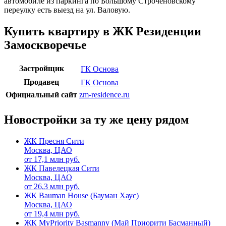
автомобиле из паркинга по Большому Строченовскому
переулку есть выезд на ул. Валовую.
Купить квартиру в ЖК Резиденции
Замоскворечье
Застройщик
ГК Основа
Продавец
ГК Основа
Официальный сайт
zm-residence.ru
Новостройки за ту же цену рядом
ЖК Пресня Сити
Москва, ЦАО
от
17,1
млн руб.
ЖК Павелецкая Сити
Москва, ЦАО
от
26,3
млн руб.
ЖК Bauman House (Бауман Хаус)
Москва, ЦАО
от
19,4
млн руб.
ЖК MyPriority Basmanny (Май Приорити Басманный)