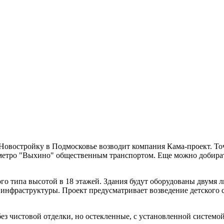
Новостройку в Подмосковье возводит компания Кама-проект. Точ
о метро "Выхино" общественным транспортом. Еще можно добира
о типа высотой в 18 этажей. Здания будут оборудованы двумя 
нфраструктуры. Проект предусматривает возведение детского са
ез чистовой отделки, но остекленные, с установленной системо