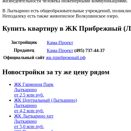
жизнедеятельности человека инженерными коммуникациями.
В Лыткарино есть общеобразовательные учреждений, поликлини
Неподалеку есть также живописное Волкушинское озеро.
Купить квартиру в ЖК Прибрежный (
Застройщик
Кама-Проект
Продавец
Кама-Проект
(495) 737-44-37
Официальный сайт
жк-прибрежный.рф
Новостройки за ту же цену рядом
ЖК Гармония Парк
Лыткарино
от
2,5
млн руб.
ЖК Центральный (Лыткарино)
Лыткарино
от
4,2
млн руб.
ЖК Лыткарино хит
Лыткарино
от
5,0
млн руб.