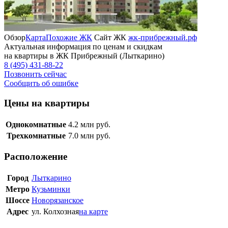
Обзор
Карта
Похожие ЖК
Сайт ЖК
жк-прибрежный.рф
Актуальная информация по ценам и скидкам
на квартиры в ЖК Прибрежный (Лыткарино)
8 (495) 431-88-22
Позвонить сейчас
Сообщить об ошибке
Цены на квартиры
Однокомнатные
4.2
млн руб.
Трехкомнатные
7.0
млн руб.
Расположение
Город
Лыткарино
Метро
Кузьминки
Шоссе
Новорязанское
Адрес
ул. Колхозная
на карте