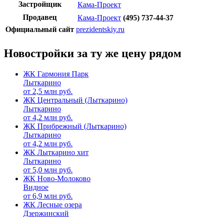
Застройщик
Кама-Проект
Продавец
Кама-Проект
(495) 737-44-37
Официальный сайт
prezidentskiy.ru
Новостройки за ту же цену рядом
ЖК Гармония Парк
Лыткарино
от
2,5
млн руб.
ЖК Центральный (Лыткарино)
Лыткарино
от
4,2
млн руб.
ЖК Прибрежный (Лыткарино)
Лыткарино
от
4,2
млн руб.
ЖК Лыткарино хит
Лыткарино
от
5,0
млн руб.
ЖК Ново-Молоково
Видное
от
6,9
млн руб.
ЖК Лесные озера
Дзержинский