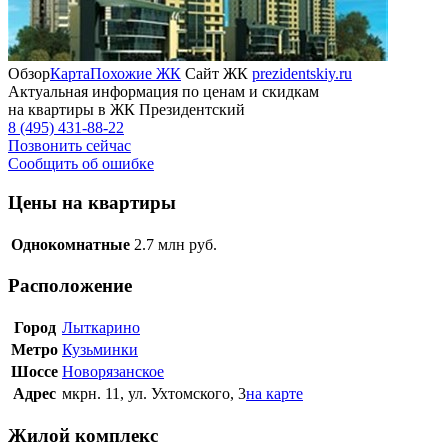
Обзор
Карта
Похожие ЖК
Сайт ЖК
prezidentskiy.ru
Актуальная информация по ценам и скидкам
на квартиры в ЖК Президентский
8 (495) 431-88-22
Позвонить сейчас
Сообщить об ошибке
Цены на квартиры
Однокомнатные
2.7
млн руб.
Расположение
Город
Лыткарино
Метро
Кузьминки
Шоссе
Новорязанское
Адрес
мкрн. 11, ул. Ухтомского, 3
на карте
Жилой комплекс