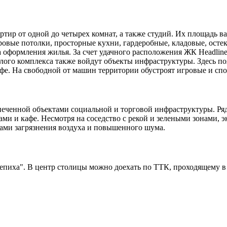
ир от одной до четырех комнат, а также студий. Их площадь вар
вые потолки, просторные кухни, гардеробные, кладовые, остекл
а оформления жилья. За счет удачного расположения ЖК Headlin
ого комплекса также войдут объекты инфраструктуры. Здесь поя
афе. На свободной от машин территории обустроят игровые и сп
печенной объектами социальной и торговой инфраструктуры. Ряд
ми и кафе. Несмотря на соседство с рекой и зелеными зонами, 
ами загрязнения воздуха и повышенного шума.
епиха". В центр столицы можно доехать по ТТК, проходящему 