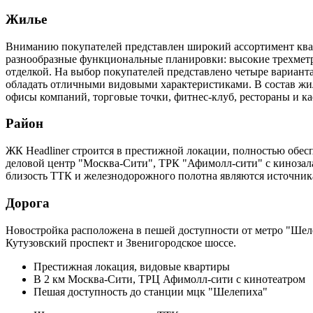
Жилье
Вниманию покупателей представлен широкий ассортимент кварт
разнообразные функциональные планировки: высокие трехметро
отделкой. На выбор покупателей представлено четыре вариант
обладать отличными видовыми характеристиками. В состав жил
офисы компаний, торговые точки, фитнес-клуб, рестораны и к
Район
ЖК Headliner строится в престижной локации, полностью обес
деловой центр "Москва-Сити", ТРК "Афимолл-сити" с кинозала
близость ТТК и железнодорожного полотна являются источник
Дорога
Новостройка расположена в пешей доступности от метро "Шел
Кутузовский проспект и Звенигородское шоссе.
Престижная локация, видовые квартиры
В 2 км Москва-Сити, ТРЦ Афимолл-сити с кинотеатром
Пешая доступность до станции мцк "Шелепиха"