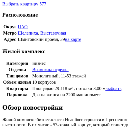
Выбрать квартиру
577
Расположение
Округ
ЦАО
Метро
Шелепиха
,
Выставочная
Адрес
Шмитовский проезд, 39
на карте
Жилой комплекс
Категория
Бизнес
Отделка
Возможна отделка
Тип домов
Монолитный, 11-53 этажей
Объем жилья
10 корпусов
Квартиры
Площадью 29-118 м² , потолки 3,00 м
выбрать
Парковка
Два паркинга на 2200 машиномест
Обзор новостройки
Жилой комплекс бизнес-класса Headliner строится в Пресненс
высотности. В их числе - 53-этажный корпус, который станет 