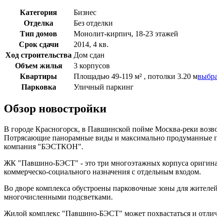
Категория
Бизнес
Отделка
Без отделки
Тип домов
Монолит-кирпич, 18-23 этажей
Срок сдачи
2014, 4 кв.
Ход строительства
Дом сдан
Объем жилья
3 корпусов
Квартиры
Площадью 49-119 м² , потолки 3.20 м
выбра
Парковка
Уличный паркинг
Обзор новостройки
В городе Красногорск, в Павшинской пойме Москва-реки возво
Потрясающие панорамные виды и максимально продуманные пла
компания "БЭСТКОН".
ЖК "Павшино-БЭСТ" - это три многоэтажных корпуса оригиналь
коммерческо-социального назначения с отдельным входом.
Во дворе комплекса обустроены парковочные зоны для жителей 
многочисленными подсветками.
Жилой комплекс "Павшино-БЭСТ" может похвастаться и отличн