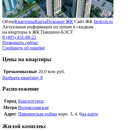
Обзор
Квартиры
Карта
Похожие ЖК
Сайт ЖК
bestcon.ru
Актуальная информация по ценам и скидкам
на квартиры в ЖК Павшино-БЭСТ
8 (495) 431-88-22
Позвонить сейчас
Сообщить об ошибке
Цены на квартиры
Трехкомнатные
20.0
млн руб.
Выбрать квартиру
8
Расположение
Город
Красногорск
Метро
Волоколамская
Адрес
Павшинская пойма
корп. 3, 4, 6
на карте
Жилой комплекс