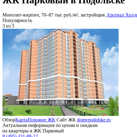
Монолит-кирпич, 70‒87 тыс руб./м², застройщик
Арсенал Холд
Популярность
3
из 5
Обзор
Карта
Похожие ЖК
Сайт ЖК
domvpodolske.ru
Актуальная информация по ценам и скидкам
на квартиры в ЖК Парковый
8 (495) 431-88-22