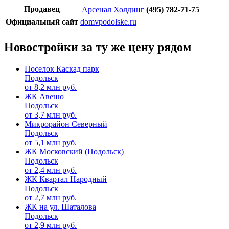
Продавец
Арсенал Холдинг
(495) 782-71-75
Официальный сайт
domvpodolske.ru
Новостройки за ту же цену рядом
Поселок Каскад парк
Подольск
от
8,2
млн руб.
ЖК Авеню
Подольск
от
3,7
млн руб.
Микрорайон Северный
Подольск
от
5,1
млн руб.
ЖК Московский (Подольск)
Подольск
от
2,4
млн руб.
ЖК Квартал Народный
Подольск
от
2,7
млн руб.
ЖК на ул. Шаталова
Подольск
от
2,9
млн руб.