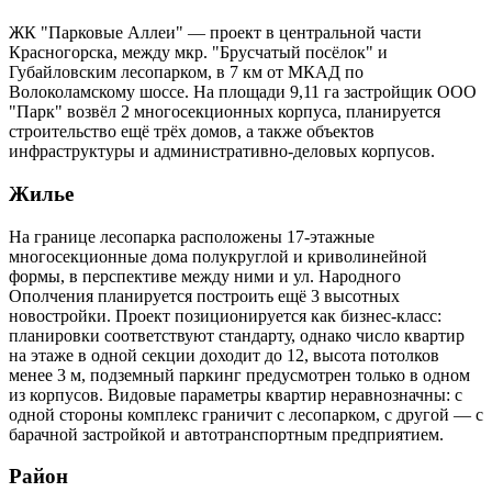
ЖК "Парковые Аллеи" — проект в центральной части
Красногорска, между мкр. "Брусчатый посёлок" и
Губайловским лесопарком, в 7 км от МКАД по
Волоколамскому шоссе. На площади 9,11 га застройщик ООО
"Парк" возвёл 2 многосекционных корпуса, планируется
строительство ещё трёх домов, а также объектов
инфраструктуры и административно-деловых корпусов.
Жилье
На границе лесопарка расположены 17-этажные
многосекционные дома полукруглой и криволинейной
формы, в перспективе между ними и ул. Народного
Ополчения планируется построить ещё 3 высотных
новостройки. Проект позиционируется как бизнес-класс:
планировки соответствуют стандарту, однако число квартир
на этаже в одной секции доходит до 12, высота потолков
менее 3 м, подземный паркинг предусмотрен только в одном
из корпусов. Видовые параметры квартир неравнозначны: с
одной стороны комплекс граничит с лесопарком, с другой — с
барачной застройкой и автотранспортным предприятием.
Район