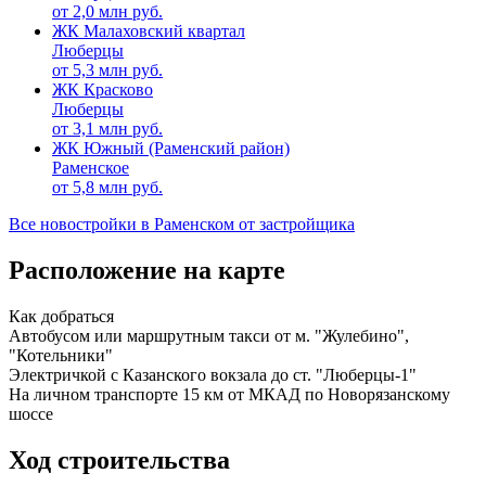
от
2,0
млн руб.
ЖК Малаховский квартал
Люберцы
от
5,3
млн руб.
ЖК Красково
Люберцы
от
3,1
млн руб.
ЖК Южный (Раменский район)
Раменское
от
5,8
млн руб.
Все новостройки в Раменском от застройщика
Расположение на карте
Как добраться
Автобусом или маршрутным такси от м. "Жулебино",
"Котельники"
Электричкой с Казанского вокзала до ст. "Люберцы-1"
На личном транспорте 15 км от МКАД по Новорязанскому
шоссе
Ход строительства