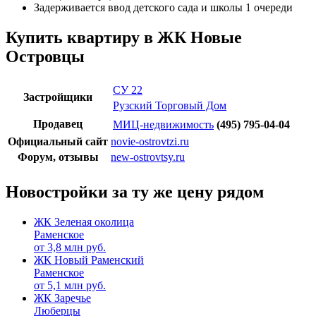
Задерживается ввод детского сада и школы 1 очереди
Купить квартиру в ЖК Новые
Островцы
СУ 22
Застройщики
Рузский Торговый Дом
Продавец
МИЦ-недвижимость
(495) 795-04-04
Официальный сайт
novie-ostrovtzi.ru
Форум, отзывы
new-ostrovtsy.ru
Новостройки за ту же цену рядом
ЖК Зеленая околица
Раменское
от
3,8
млн руб.
ЖК Новый Раменский
Раменское
от
5,1
млн руб.
ЖК Заречье
Люберцы