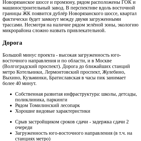
Новорязанское шоссе и промзону, рядом расположены ГОК и
машиностроительный завод. В перспективе вдоль восточной
границы ЖК появится дублёр Новорязанского шоссе, квартал
фактически будет замкнут между двумя загруженными
трассами. Несмотря на наличие рядом зелёной зоны, экологию
микрорайона сложно назвать привлекательной.
Дорога
Большой минус проекта - высокая загруженность юго-
восточного направления и по области, и в Москве
(Волгоградский проспект). Дорога до ближайших станций
метро Котельники, Лермонтовский проспект, Жулебино,
Выхино, Кузьминки, Братиславская в часы пик занимает
более 40 минут.
Собственная развитая инфраструктура: школы, детсады,
поликлиника, паркинги
Рядом Томилинский лесопарк
Хорошие видовые характеристики
Срыв застройщиком сроков сдачи - задержка сдачи 2
очереди
Загруженность юго-восточного направления (в т.ч. на
станциях метро)