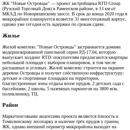
ЖК "Новые Островцы" — проект застройщика RTD Group
(Рузский Торговый Дом) в Раменском районе, в 13 км от
МКАД по Новорязанскому шоссе. В срок до конца 2020 года в
микрорайоне планируется возвести 31 многоэтажный корпус,
однако уже сегодня есть задержки по срокам сдачи.
Жилье
Жилой комплекс "Новые Островцы" застраивается домами
модернизированной панельной серии РД-17.04, которую
выпускает холдинг RTD: покупателям предлагаются квартиры
небольшой площади с выбором планировок, в том числе
распашных и угловых. Жилой комплекс строится на окраине
деревни Островцы и получит собственную инфраструктуру:
детские и спортивные площадки на территории,
благоустроенные зоны отдыха возле прудов, 2 детских сада с
бассейнами, 2 школы, 5 наземных паркингов на 3800 м/м,
поликлинику, ТЦ.
Район
Маркетинговыми акцентами проекта являются близость к
Томилинскому лесопарку и наличие трёх прудов у границ
ЖК, однако внешний периметр микрорайона выходит на