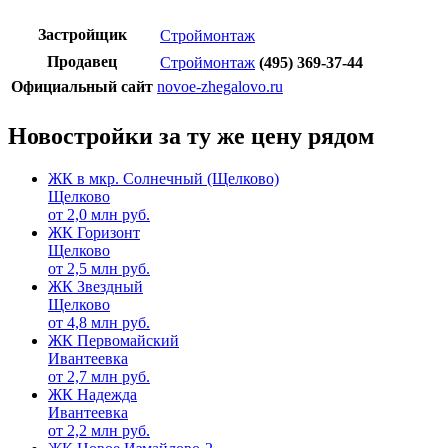
Застройщик
Строймонтаж
Продавец
Строймонтаж
(495) 369-37-44
Официальный сайт
novoe-zhegalovo.ru
Новостройки за ту же цену рядом
ЖК в мкр. Солнечный (Щелково)
Щелково
от
2,0
млн руб.
ЖК Горизонт
Щелково
от
2,5
млн руб.
ЖК Звездный
Щелково
от
4,8
млн руб.
ЖК Первомайский
Ивантеевка
от
2,7
млн руб.
ЖК Надежда
Ивантеевка
от
2,2
млн руб.