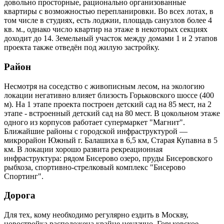
довольно просторные, рационально организованные
квартиры с возможностью перепланировки. Во всех лотах, в
том числе в студиях, есть лоджии, площадь санузлов более 4
кв. м., однако число квартир на этаже в некоторых секциях
доходит до 14. Земельный участок между домами 1 и 2 этапов
проекта также отведён под жилую застройку.
Район
Несмотря на соседство с живописным лесом, на экологию
локации негативно влияет близость Горьковского шоссе (400
м). На 1 этапе проекта построен детский сад на 85 мест, на 2
этапе - встроенный детский сад на 80 мест. В цокольном этаже
одного из корпусов работает супермаркет "Магнит".
Ближайшие районы с городской инфраструктурой —
микрорайон Южный г. Балашиха в 6,5 км, Старая Купавна в 5
км. В локации хорошо развита рекреационная
инфраструктура: рядом Бисерово озеро, пруды Бисеровского
рыбхоза, спортивно-стрелковый комплекс "Бисерово
Спортинг".
Дорога
Для тех, кому необходимо регулярно ездить в Москву,
новостройка расположена крайне неудачно. Горьковское