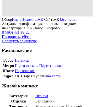
Обзор
Карта
Похожие ЖК
Сайт ЖК
bicerovo.ru
Актуальная информация по ценам и скидкам
на квартиры в ЖК Новое Бисерово
8 (495) 431-88-22
Позвонить сейчас
Сообщить об ошибке
Расположение
Город
Ногинск
Метро
Партизанская
,
Партизанская
Шоссе
Горьковское
Адрес
г.п. Старая Купавна
на карте
Жилой комплекс
Категория
Эконом
Отделка
Без отделки
Тип домов
Монолит-кирпич, 17 этажей