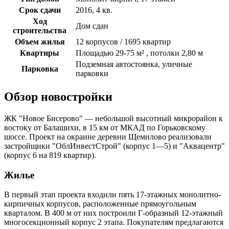
Срок сдачи
2016, 4 кв.
Ход
Дом сдан
строительства
Объем жилья
12 корпусов / 1695 квартир
Квартиры
Площадью 29-75 м² , потолки 2,80 м
Подземная автостоянка, уличные
Парковка
парковки
Обзор новостройки
ЖК "Новое Бисерово" — небольшой высотный микрорайон к
востоку от Балашихи, в 15 км от МКАД по Горьковскому
шоссе. Проект на окраине деревни Щемилово реализовали
застройщики "ОблИнвестСтрой" (корпус 1—5) и "Аквацентр"
(корпус 6 на 819 квартир).
Жилье
В первый этап проекта входили пять 17-этажных монолитно-
кирпичных корпусов, расположенные прямоугольным
кварталом. В 400 м от них построили Г-образный 12-этажный
многосекционный корпус 2 этапа. Покупателям предлагаются