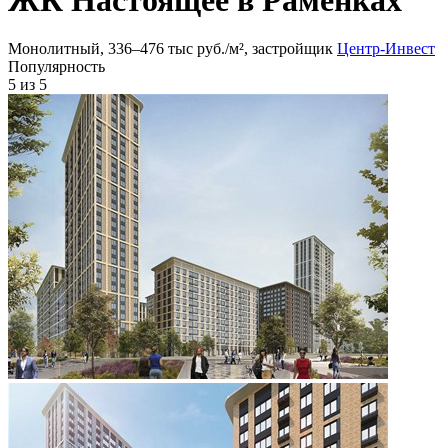
Монолитный, 336‒476 тыс руб./м², застройщик
Центр-Инвест
Популярность
5
из 5