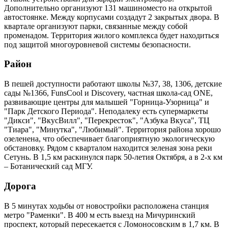
Дополнительно организуют 131 машиноместо на открытой
автостоянке. Между корпусами создадут 2 закрытых двора. В
квартале организуют парки, связанные между собой
променадом. Территория жилого комплекса будет находиться
под защитой многоуровневой системы безопасности.
Район
В пешей доступности работают школы №37, 38, 1306, детские
сады №1366, FunsCool и Discovery, частная школа-сад ONE,
развивающие центры для малышей "Горница-Узорница" и
"Парк Детского Периода". Неподалеку есть супермаркеты
"Дикси", "ВкусВилл", "Перекресток", "Азбука Вкуса", ТЦ
"Тиара", "Минутка", "Любимый". Территория района хорошо
озеленена, что обеспечивает благоприятную экологическую
обстановку. Рядом с кварталом находится зеленая зона реки
Сетунь. В 1,5 км раскинулся парк 50-летия Октября, а в 2-х км
– Ботанический сад МГУ.
Дорога
В 5 минутах ходьбы от новостройки расположена станция
метро "Раменки". В 400 м есть выезд на Мичуринский
проспект, который пересекается с Ломоносовским в 1,7 км. В