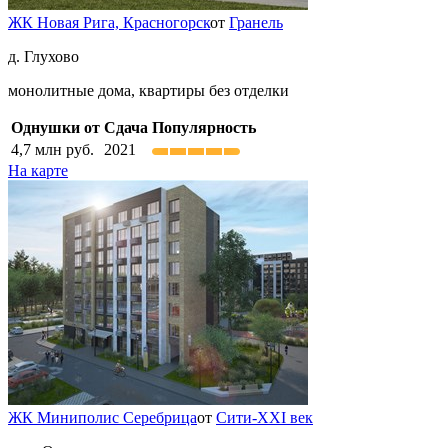
ЖК Новая Рига,
Красногорск
от
Гранель
д. Глухово
монолитные дома, квартиры без отделки
Однушки от
Сдача
Популярность
4,7
млн руб.
2021
На карте
ЖК Миниполис Серебрица
от
Сити-XXI век