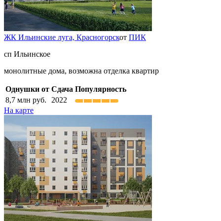
ЖК Ильинские луга,
Красногорск
от
ПИК
сп Ильинское
монолитные дома, возможна отделка квартир
Однушки от
Сдача
Популярность
8,7
млн руб.
2022
На карте