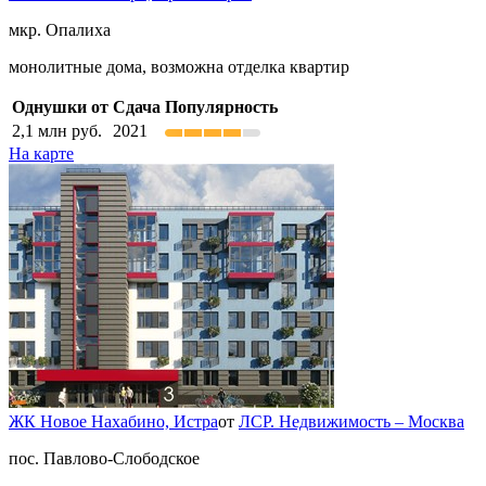
мкр. Опалиха
монолитные дома, возможна отделка квартир
Однушки от
Сдача
Популярность
2,1
млн руб.
2021
На карте
ЖК Новое Нахабино,
Истра
от
ЛСР. Недвижимость – Москва
пос. Павлово-Слободское