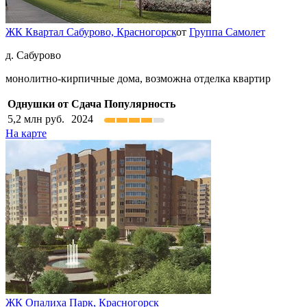
ЖК Квартал Сабурово,
Красногорск
от
Группа Самолет
д. Сабурово
монолитно-кирпичные дома, возможна отделка квартир
Однушки от
Сдача
Популярность
5,2
млн руб.
2024
На карте
ЖК Опалиха Парк,
Красногорск