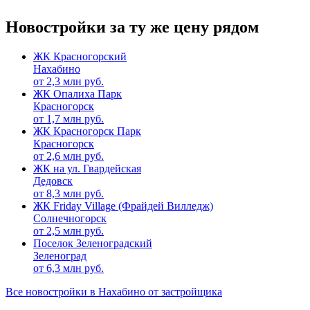
Новостройки за ту же цену рядом
ЖК Красногорский
Нахабино
от
2,3
млн руб.
ЖК Опалиха Парк
Красногорск
от
1,7
млн руб.
ЖК Красногорск Парк
Красногорск
от
2,6
млн руб.
ЖК на ул. Гвардейская
Дедовск
от
8,3
млн руб.
ЖК Friday Village (Фрайдей Вилледж)
Солнечногорск
от
2,5
млн руб.
Поселок Зеленоградский
Зеленоград
от
6,3
млн руб.
Все новостройки в Нахабино от застройщика