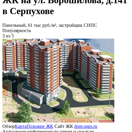
в Серпухове
Панельный, 61 тыс руб./м², застройщик СНПС
Популярность
3
из 5
Обзор
Карта
Похожие ЖК
Сайт ЖК
dom-snps.ru
Актуальная информация по ценам и скидкам