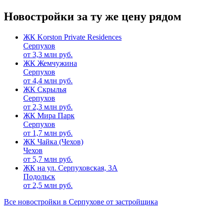
Новостройки за ту же цену рядом
ЖК Korston Private Residences
Серпухов
от
3,3
млн руб.
ЖК Жемчужина
Серпухов
от
4,4
млн руб.
ЖК Скрылья
Серпухов
от
2,3
млн руб.
ЖК Мира Парк
Серпухов
от
1,7
млн руб.
ЖК Чайка (Чехов)
Чехов
от
5,7
млн руб.
ЖК на ул. Серпуховская, 3А
Подольск
от
2,5
млн руб.
Все новостройки в Серпухове от застройщика