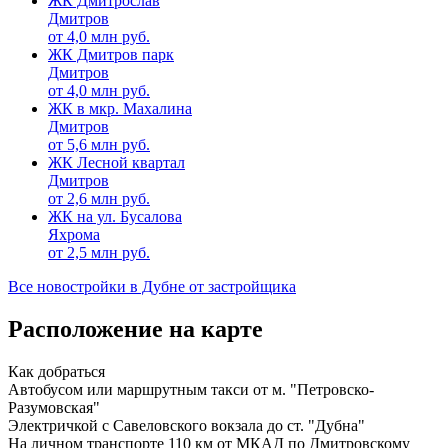
ЖК Дмитрослав
Дмитров
от
4,0
млн руб.
ЖК Дмитров парк
Дмитров
от
4,0
млн руб.
ЖК в мкр. Махалина
Дмитров
от
5,6
млн руб.
ЖК Лесной квартал
Дмитров
от
2,6
млн руб.
ЖК на ул. Бусалова
Яхрома
от
2,5
млн руб.
Все новостройки в Дубне от застройщика
Расположение на карте
Как добраться
Автобусом или маршрутным такси от м. "Петровско-
Разумовская"
Электричкой с Савеловского вокзала до ст. "Дубна"
На личном транспорте 110 км от МКАД по Дмитровскому